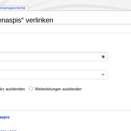
ersionsgeschichte
tenaspis“ verlinken
nks ausblenden
Weiterleitungen ausblenden
naspis
: