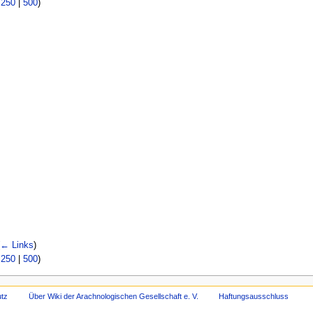
|
250
|
500
)
← Links
)
|
250
|
500
)
tz
Über Wiki der Arachnologischen Gesellschaft e. V.
Haftungsausschluss