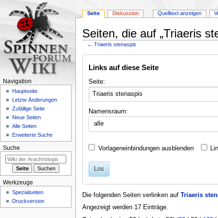
Seite
Diskussion
Quelltext anzeigen
V
Seiten, die auf „Triaeris s
←
Triaeris stenaspis
Zur
Zur
Links auf diese Seite
Navigation
Suche
springen
springen
Seite:
Navigation
Hauptseite
Letzte Änderungen
Zufällige Seite
Namensraum:
Neue Seiten
alle
Alle Seiten
Erweiterte Suche
Vorlageneinbindungen ausblenden
Li
Suche
Los
Werkzeuge
Spezialseiten
Die folgenden Seiten verlinken auf
Triaeris ste
Druckversion
Angezeigt werden 17 Einträge.