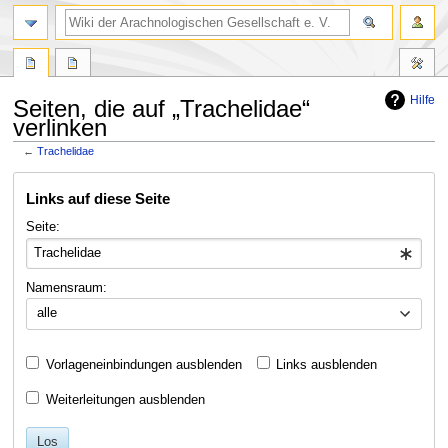
Hilfe
Seiten, die auf „Trachelidae“
verlinken
←
Trachelidae
Zur
Zur
Links auf diese Seite
Navigation
Suche
springen
springen
Seite:
Namensraum:
alle
Vorlageneinbindungen ausblenden
Links ausblenden
Weiterleitungen ausblenden
Los