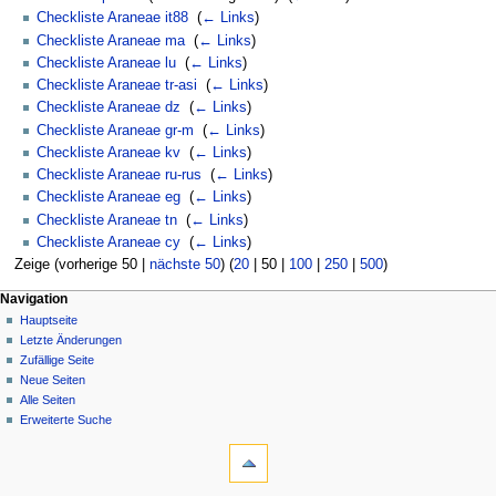
Checkliste Araneae it88
‎
(
← Links
)
Checkliste Araneae ma
‎
(
← Links
)
Checkliste Araneae lu
‎
(
← Links
)
Checkliste Araneae tr-asi
‎
(
← Links
)
Checkliste Araneae dz
‎
(
← Links
)
Checkliste Araneae gr-m
‎
(
← Links
)
Checkliste Araneae kv
‎
(
← Links
)
Checkliste Araneae ru-rus
‎
(
← Links
)
Checkliste Araneae eg
‎
(
← Links
)
Checkliste Araneae tn
‎
(
← Links
)
Checkliste Araneae cy
‎
(
← Links
)
Zeige (
vorherige 50
|
nächste 50
) (
20
|
50
|
100
|
250
|
500
)
Navigation
Hauptseite
Letzte Änderungen
Zufällige Seite
Neue Seiten
Alle Seiten
Erweiterte Suche