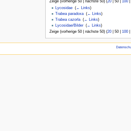
Zeige (
vorherige 50
|
nächste 50
) (
20
|
50
|
100
Lycosidae
‎
(
← Links
)
Trabea paradoxa
‎
(
← Links
)
Trabea cazorla
‎
(
← Links
)
Lycosidae/Bilder
‎
(
← Links
)
Zeige (
vorherige 50
|
nächste 50
) (
20
|
50
|
100
Datenschu