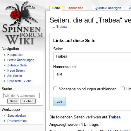
Seite
Diskussion
Quelltext anzeigen
V
Seiten, die auf „Trabea“ ve
←
Trabea
Zur
Zur
Links auf diese Seite
Navigation
Suche
springen
springen
Seite:
Navigation
Hauptseite
Letzte Änderungen
Zufällige Seite
Namensraum:
Neue Seiten
alle
Alle Seiten
Erweiterte Suche
Vorlageneinbindungen ausblenden
Li
Suche
Los
Werkzeuge
Spezialseiten
Die folgenden Seiten verlinken auf
Trabea
:
Druckversion
Angezeigt werden 4 Einträge.