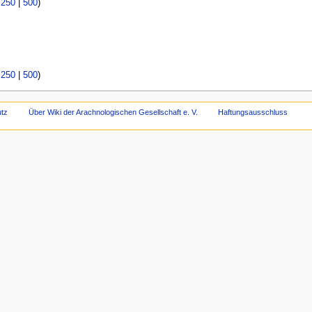
|
250
|
500
)
|
250
|
500
)
tz
Über Wiki der Arachnologischen Gesellschaft e. V.
Haftungsausschluss