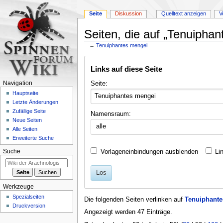
Seite
Diskussion
Quelltext anzeigen
V
Seiten, die auf „Tenuiphan
←
Tenuiphantes mengei
Zur
Zur
Links auf diese Seite
Navigation
Suche
springen
springen
Seite:
Navigation
Hauptseite
Letzte Änderungen
Zufällige Seite
Namensraum:
Neue Seiten
alle
Alle Seiten
Erweiterte Suche
Vorlageneinbindungen ausblenden
Li
Suche
Los
Werkzeuge
Spezialseiten
Die folgenden Seiten verlinken auf
Tenuiphante
Druckversion
Angezeigt werden 47 Einträge.