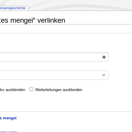
ersionsgeschichte
tes mengei“ verlinken
nks ausblenden
Weiterleitungen ausblenden
s mengei
: