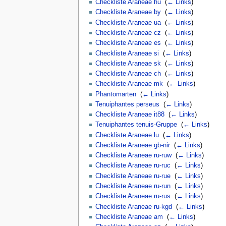
Checkliste Araneae hu
‎
(
← Links
)
Checkliste Araneae by
‎
(
← Links
)
Checkliste Araneae ua
‎
(
← Links
)
Checkliste Araneae cz
‎
(
← Links
)
Checkliste Araneae es
‎
(
← Links
)
Checkliste Araneae si
‎
(
← Links
)
Checkliste Araneae sk
‎
(
← Links
)
Checkliste Araneae ch
‎
(
← Links
)
Checkliste Araneae mk
‎
(
← Links
)
Phantomarten
‎
(
← Links
)
Tenuiphantes perseus
‎
(
← Links
)
Checkliste Araneae it88
‎
(
← Links
)
Tenuiphantes tenuis-Gruppe
‎
(
← Links
)
Checkliste Araneae lu
‎
(
← Links
)
Checkliste Araneae gb-nir
‎
(
← Links
)
Checkliste Araneae ru-ruw
‎
(
← Links
)
Checkliste Araneae ru-ruc
‎
(
← Links
)
Checkliste Araneae ru-rue
‎
(
← Links
)
Checkliste Araneae ru-run
‎
(
← Links
)
Checkliste Araneae ru-rus
‎
(
← Links
)
Checkliste Araneae ru-kgd
‎
(
← Links
)
Checkliste Araneae am
‎
(
← Links
)