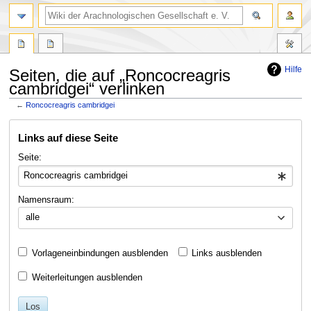
Hilfe
Seiten, die auf „Roncocreagris
cambridgei“ verlinken
←
Roncocreagris cambridgei
Zur
Zur
Links auf diese Seite
Navigation
Suche
springen
springen
Seite:
Namensraum:
alle
Vorlageneinbindungen ausblenden
Links ausblenden
Weiterleitungen ausblenden
Los