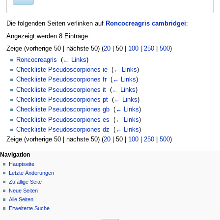
Die folgenden Seiten verlinken auf
Roncocreagris cambridgei
:
Angezeigt werden 8 Einträge.
Zeige (
vorherige 50
|
nächste 50
) (
20
|
50
|
100
|
250
|
500
)
Roncocreagris
‎
(
← Links
)
Checkliste Pseudoscorpiones ie
‎
(
← Links
)
Checkliste Pseudoscorpiones fr
‎
(
← Links
)
Checkliste Pseudoscorpiones it
‎
(
← Links
)
Checkliste Pseudoscorpiones pt
‎
(
← Links
)
Checkliste Pseudoscorpiones gb
‎
(
← Links
)
Checkliste Pseudoscorpiones es
‎
(
← Links
)
Checkliste Pseudoscorpiones dz
‎
(
← Links
)
Zeige (
vorherige 50
|
nächste 50
) (
20
|
50
|
100
|
250
|
500
)
Navigation
Hauptseite
Letzte Änderungen
Zufällige Seite
Neue Seiten
Alle Seiten
Erweiterte Suche