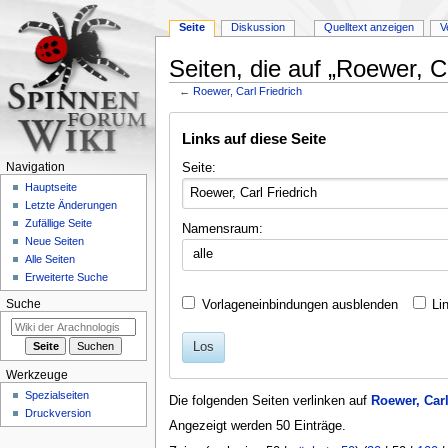
Seite
Diskussion
Quelltext anzeigen
V
Seiten, die auf „Roewer, Ca
←
Roewer, Carl Friedrich
Zur
Zur
Links auf diese Seite
Navigation
Suche
springen
springen
Seite:
Navigation
Hauptseite
Letzte Änderungen
Zufällige Seite
Namensraum:
Neue Seiten
alle
Alle Seiten
Erweiterte Suche
Vorlageneinbindungen ausblenden
Li
Suche
Los
Werkzeuge
Spezialseiten
Die folgenden Seiten verlinken auf
Roewer, Carl
Druckversion
Angezeigt werden 50 Einträge.