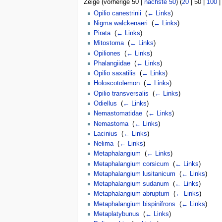
Zeige (
vorherige 50
|
nächste 50
) (
20
|
50
|
100
Opilio canestrinii
‎
(
← Links
)
Nigma walckenaeri
‎
(
← Links
)
Pirata
‎
(
← Links
)
Mitostoma
‎
(
← Links
)
Opiliones
‎
(
← Links
)
Phalangiidae
‎
(
← Links
)
Opilio saxatilis
‎
(
← Links
)
Holoscotolemon
‎
(
← Links
)
Opilio transversalis
‎
(
← Links
)
Odiellus
‎
(
← Links
)
Nemastomatidae
‎
(
← Links
)
Nemastoma
‎
(
← Links
)
Lacinius
‎
(
← Links
)
Nelima
‎
(
← Links
)
Metaphalangium
‎
(
← Links
)
Metaphalangium corsicum
‎
(
← Links
)
Metaphalangium lusitanicum
‎
(
← Links
)
Metaphalangium sudanum
‎
(
← Links
)
Metaphalangium abruptum
‎
(
← Links
)
Metaphalangium bispinifrons
‎
(
← Links
)
Metaplatybunus
‎
(
← Links
)