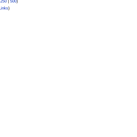
|
250
|
500
)
inks
)