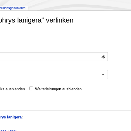
ersionsgeschichte
hrys lanigera“ verlinken
nks ausblenden
Weiterleitungen ausblenden
ys lanigera
: