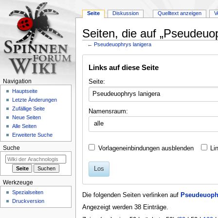
Seite
Diskussion
Quelltext anzeigen
V
Seiten, die auf „Pseudeuop
←
Pseudeuophrys lanigera
Zur
Zur
Links auf diese Seite
Navigation
Suche
springen
springen
Seite:
Navigation
Hauptseite
Letzte Änderungen
Zufällige Seite
Namensraum:
Neue Seiten
alle
Alle Seiten
Erweiterte Suche
Vorlageneinbindungen ausblenden
Li
Suche
Los
Werkzeuge
Spezialseiten
Die folgenden Seiten verlinken auf
Pseudeuophr
Druckversion
Angezeigt werden 38 Einträge.