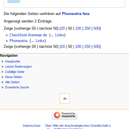
Die folgenden Seiten verlinken auf
Phoneutria fera
:
Angezeigt werden 2 Einträge.
Zeige (
vorherige 50
|
nächste 50
) (
20
|
50
|
100
|
250
|
500
)
Checkliste Araneae de
‎
(
← Links
)
Phoneutria
‎
(
← Links
)
Zeige (
vorherige 50
|
nächste 50
) (
20
|
50
|
100
|
250
|
500
)
Navigation
Hauptseite
Letzte Änderungen
Zufällige Seite
Neue Seiten
Alle Seiten
Erweiterte Suche
Datenschutz
Über Wiki der Arachnologischen Gesellschaft e.