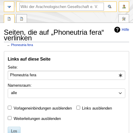
Hilfe
Seiten, die auf „Phoneutria fera“
verlinken
←
Phoneutria fera
Zur
Zur
Links auf diese Seite
Navigation
Suche
springen
springen
Seite:
Namensraum:
alle
Vorlageneinbindungen ausblenden
Links ausblenden
Weiterleitungen ausblenden
Los