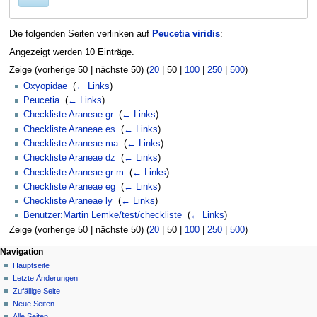
Die folgenden Seiten verlinken auf
Peucetia viridis
:
Angezeigt werden 10 Einträge.
Zeige (
vorherige 50
|
nächste 50
) (
20
|
50
|
100
|
250
|
500
)
Oxyopidae
‎
(
← Links
)
Peucetia
‎
(
← Links
)
Checkliste Araneae gr
‎
(
← Links
)
Checkliste Araneae es
‎
(
← Links
)
Checkliste Araneae ma
‎
(
← Links
)
Checkliste Araneae dz
‎
(
← Links
)
Checkliste Araneae gr-m
‎
(
← Links
)
Checkliste Araneae eg
‎
(
← Links
)
Checkliste Araneae ly
‎
(
← Links
)
Benutzer:Martin Lemke/test/checkliste
‎
(
← Links
)
Zeige (
vorherige 50
|
nächste 50
) (
20
|
50
|
100
|
250
|
500
)
Navigation
Hauptseite
Letzte Änderungen
Zufällige Seite
Neue Seiten
Alle Seiten