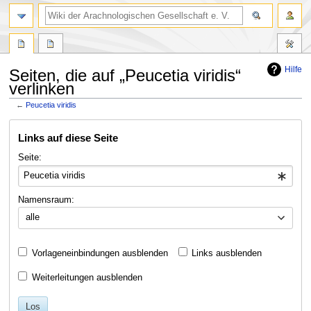
Hilfe
Seiten, die auf „Peucetia viridis“
verlinken
←
Peucetia viridis
Zur
Zur
Links auf diese Seite
Navigation
Suche
springen
springen
Seite:
Namensraum:
alle
Vorlageneinbindungen ausblenden
Links ausblenden
Weiterleitungen ausblenden
Los