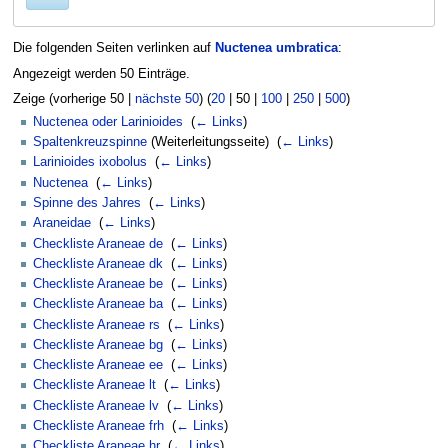
Die folgenden Seiten verlinken auf
Nuctenea umbratica
:
Angezeigt werden 50 Einträge.
Zeige (
vorherige 50
|
nächste 50
) (
20
|
50
|
100
|
250
|
500
)
Nuctenea oder Larinioides
‎
(
← Links
)
Spaltenkreuzspinne
(Weiterleitungsseite) ‎
(
← Links
)
Larinioides ixobolus
‎
(
← Links
)
Nuctenea
‎
(
← Links
)
Spinne des Jahres
‎
(
← Links
)
Araneidae
‎
(
← Links
)
Checkliste Araneae de
‎
(
← Links
)
Checkliste Araneae dk
‎
(
← Links
)
Checkliste Araneae be
‎
(
← Links
)
Checkliste Araneae ba
‎
(
← Links
)
Checkliste Araneae rs
‎
(
← Links
)
Checkliste Araneae bg
‎
(
← Links
)
Checkliste Araneae ee
‎
(
← Links
)
Checkliste Araneae lt
‎
(
← Links
)
Checkliste Araneae lv
‎
(
← Links
)
Checkliste Araneae frh
‎
(
← Links
)
Checkliste Araneae hr
‎
(
← Links
)