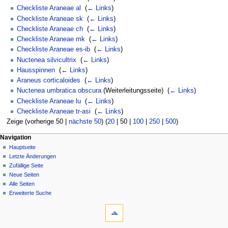
Checkliste Araneae al
‎
(
← Links
)
Checkliste Araneae sk
‎
(
← Links
)
Checkliste Araneae ch
‎
(
← Links
)
Checkliste Araneae mk
‎
(
← Links
)
Checkliste Araneae es-ib
‎
(
← Links
)
Nuctenea silvicultrix
‎
(
← Links
)
Hausspinnen
‎
(
← Links
)
Araneus corticaloides
‎
(
← Links
)
Nuctenea umbratica obscura
(Weiterleitungsseite) ‎
(
← Links
)
Checkliste Araneae lu
‎
(
← Links
)
Checkliste Araneae tr-asi
‎
(
← Links
)
Zeige (
vorherige 50
|
nächste 50
) (
20
|
50
|
100
|
250
|
500
)
Navigation
Hauptseite
Letzte Änderungen
Zufällige Seite
Neue Seiten
Alle Seiten
Erweiterte Suche