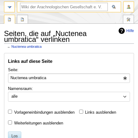
Hilfe
Seiten, die auf „Nuctenea
umbratica“ verlinken
←
Nuctenea umbratica
Zur
Zur
Links auf diese Seite
Navigation
Suche
springen
springen
Seite:
Namensraum:
alle
Vorlageneinbindungen ausblenden
Links ausblenden
Weiterleitungen ausblenden
Los