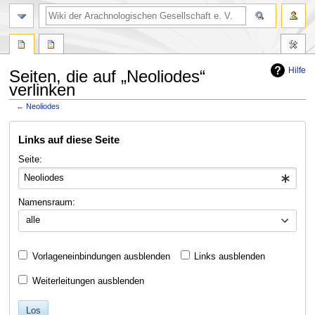
Hilfe
Seiten, die auf „Neoliodes“
verlinken
←
Neoliodes
Zur
Zur
Links auf diese Seite
Navigation
Suche
springen
springen
Seite:
Namensraum:
alle
Vorlageneinbindungen ausblenden
Links ausblenden
Weiterleitungen ausblenden
Los