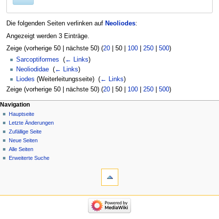
Die folgenden Seiten verlinken auf
Neoliodes
:
Angezeigt werden 3 Einträge.
Zeige (
vorherige 50
|
nächste 50
) (
20
|
50
|
100
|
250
|
500
)
Sarcoptiformes
‎
(
← Links
)
Neoliodidae
‎
(
← Links
)
Liodes
(Weiterleitungsseite) ‎
(
← Links
)
Zeige (
vorherige 50
|
nächste 50
) (
20
|
50
|
100
|
250
|
500
)
Navigation
Hauptseite
Letzte Änderungen
Zufällige Seite
Neue Seiten
Alle Seiten
Erweiterte Suche