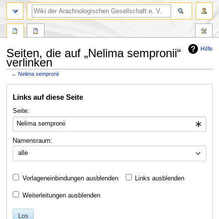
Hilfe
Seiten, die auf „Nelima sempronii“
verlinken
←
Nelima sempronii
Zur
Zur
Links auf diese Seite
Navigation
Suche
springen
springen
Seite:
Namensraum:
alle
Vorlageneinbindungen ausblenden
Links ausblenden
Weiterleitungen ausblenden
Los