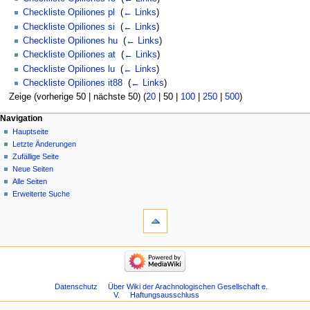
Checkliste Opiliones pl
‎
(
← Links
)
Checkliste Opiliones si
‎
(
← Links
)
Checkliste Opiliones hu
‎
(
← Links
)
Checkliste Opiliones at
‎
(
← Links
)
Checkliste Opiliones lu
‎
(
← Links
)
Checkliste Opiliones it88
‎
(
← Links
)
Zeige (
vorherige 50
|
nächste 50
) (
20
|
50
|
100
|
250
|
500
)
Navigation
Hauptseite
Letzte Änderungen
Zufällige Seite
Neue Seiten
Alle Seiten
Erweiterte Suche
Datenschutz
Über Wiki der Arachnologischen Gesellschaft e.
V.
Haftungsausschluss