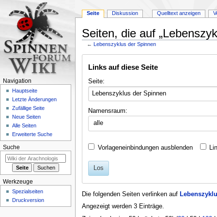
Seite
Diskussion
Quelltext anzeigen
V
Seiten, die auf „Lebenszyk
←
Lebenszyklus der Spinnen
Zur
Zur
Links auf diese Seite
Navigation
Suche
springen
springen
Seite:
Navigation
Hauptseite
Letzte Änderungen
Zufällige Seite
Namensraum:
Neue Seiten
alle
Alle Seiten
Erweiterte Suche
Vorlageneinbindungen ausblenden
Li
Suche
Los
Werkzeuge
Spezialseiten
Die folgenden Seiten verlinken auf
Lebenszyklu
Druckversion
Angezeigt werden 3 Einträge.