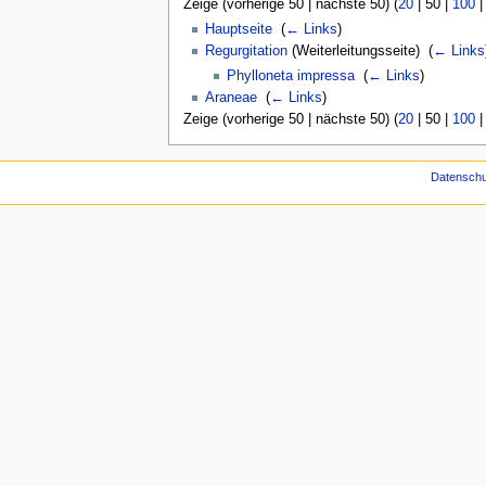
Zeige (
vorherige 50
|
nächste 50
) (
20
|
50
|
100
Hauptseite
‎
(
← Links
)
Regurgitation
(Weiterleitungsseite) ‎
(
← Links
Phylloneta impressa
‎
(
← Links
)
Araneae
‎
(
← Links
)
Zeige (
vorherige 50
|
nächste 50
) (
20
|
50
|
100
Datenschu