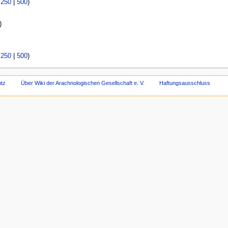
|
250
|
500
)
)
|
250
|
500
)
tz
Über Wiki der Arachnologischen Gesellschaft e. V.
Haftungsausschluss