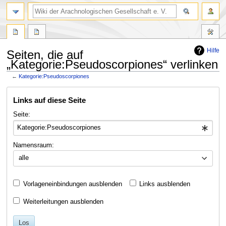
Hilfe
Seiten, die auf
„Kategorie:Pseudoscorpiones“ verlinken
←
Kategorie:Pseudoscorpiones
Zur
Zur
Links auf diese Seite
Navigation
Suche
springen
springen
Seite:
Namensraum:
alle
Vorlageneinbindungen ausblenden
Links ausblenden
Weiterleitungen ausblenden
Los