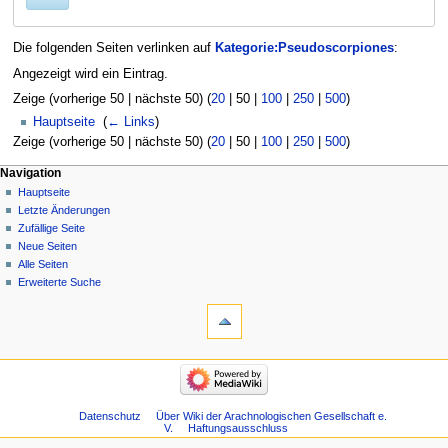
Die folgenden Seiten verlinken auf
Kategorie:Pseudoscorpiones
:
Angezeigt wird ein Eintrag.
Zeige (
vorherige 50
|
nächste 50
) (
20
|
50
|
100
|
250
|
500
)
Hauptseite
‎
(
← Links
)
Zeige (
vorherige 50
|
nächste 50
) (
20
|
50
|
100
|
250
|
500
)
Navigation
Hauptseite
Letzte Änderungen
Zufällige Seite
Neue Seiten
Alle Seiten
Erweiterte Suche
Datenschutz
Über Wiki der Arachnologischen Gesellschaft e.
V.
Haftungsausschluss