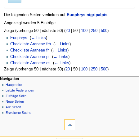
Die folgenden Seiten verlinken auf
Euophrys nigripalpis
:
Angezeigt werden 5 Einträge.
Zeige (
vorherige 50
|
nächste 50
) (
20
|
50
|
100
|
250
|
500
)
Euophrys
‎
(
← Links
)
Checkliste Araneae frh
‎
(
← Links
)
Checkliste Araneae fr
‎
(
← Links
)
Checkliste Araneae pt
‎
(
← Links
)
Checkliste Araneae es
‎
(
← Links
)
Zeige (
vorherige 50
|
nächste 50
) (
20
|
50
|
100
|
250
|
500
)
Navigation
Hauptseite
Letzte Änderungen
Zufällige Seite
Neue Seiten
Alle Seiten
Erweiterte Suche