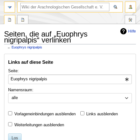
Hilfe
Seiten, die auf „Euophrys
nigripalpis“ verlinken
←
Euophrys nigripalpis
Zur
Zur
Links auf diese Seite
Navigation
Suche
springen
springen
Seite:
Namensraum:
alle
Vorlageneinbindungen ausblenden
Links ausblenden
Weiterleitungen ausblenden
Los