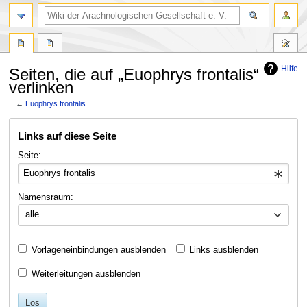
Hilfe
Seiten, die auf „Euophrys frontalis“
verlinken
←
Euophrys frontalis
Zur
Zur
Links auf diese Seite
Navigation
Suche
springen
springen
Seite:
Namensraum:
alle
Vorlageneinbindungen ausblenden
Links ausblenden
Weiterleitungen ausblenden
Los