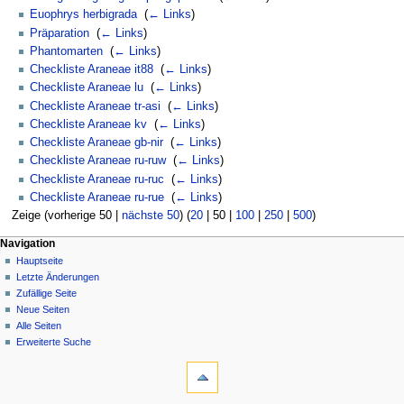
Euophrys herbigrada
‎
(
← Links
)
Präparation
‎
(
← Links
)
Phantomarten
‎
(
← Links
)
Checkliste Araneae it88
‎
(
← Links
)
Checkliste Araneae lu
‎
(
← Links
)
Checkliste Araneae tr-asi
‎
(
← Links
)
Checkliste Araneae kv
‎
(
← Links
)
Checkliste Araneae gb-nir
‎
(
← Links
)
Checkliste Araneae ru-ruw
‎
(
← Links
)
Checkliste Araneae ru-ruc
‎
(
← Links
)
Checkliste Araneae ru-rue
‎
(
← Links
)
Zeige (
vorherige 50
|
nächste 50
) (
20
|
50
|
100
|
250
|
500
)
Navigation
Hauptseite
Letzte Änderungen
Zufällige Seite
Neue Seiten
Alle Seiten
Erweiterte Suche