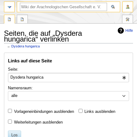
Hilfe
Seiten, die auf „Dysdera
hungarica“ verlinken
←
Dysdera hungarica
Zur
Zur
Links auf diese Seite
Navigation
Suche
springen
springen
Seite:
Namensraum:
alle
Vorlageneinbindungen ausblenden
Links ausblenden
Weiterleitungen ausblenden
Los