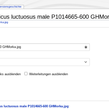
ersionsgeschichte
sticus luctuosus male P1014665-600 GHMork
rka.jpg
nks ausblenden
Weiterleitungen ausblenden
cus luctuosus male P1014665-600 GHMorka.jpg
: