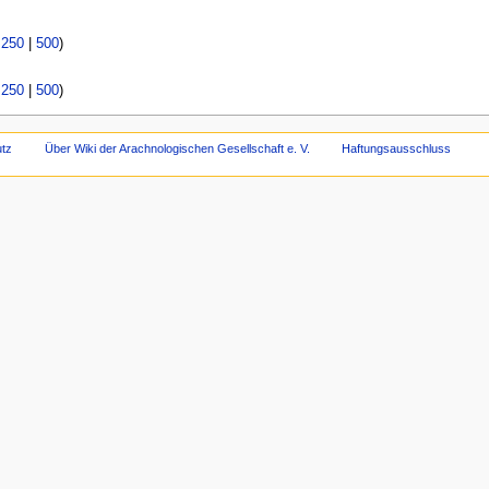
|
250
|
500
)
|
250
|
500
)
tz
Über Wiki der Arachnologischen Gesellschaft e. V.
Haftungsausschluss