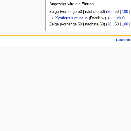
Angezeigt wird ein Eintrag.
Zeige (
vorherige 50
|
nächste 50
) (
20
|
50
|
100
Xysticus luctuosus
(Dateilink) ‎
(
← Links
)
Zeige (
vorherige 50
|
nächste 50
) (
20
|
50
|
100
Datenschu