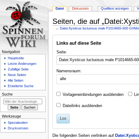
Datei
Diskussion
Quelltext anzeigen
V
Seiten, die auf „Datei:Xy
←
Datei:Xysticus luctuosus male P1014665-600 GHMo
Zur
Zur
Links auf diese Seite
Navigation
Suche
springen
springen
Seite:
Navigation
Hauptseite
Letzte Änderungen
Zufällige Seite
Namensraum:
Neue Seiten
alle
Alle Seiten
Erweiterte Suche
Vorlageneinbindungen ausblenden
Li
Suche
Dateilinks ausblenden
Werkzeuge
Los
Spezialseiten
Druckversion
Die folgenden Seiten verlinken auf
Datei:Xysti