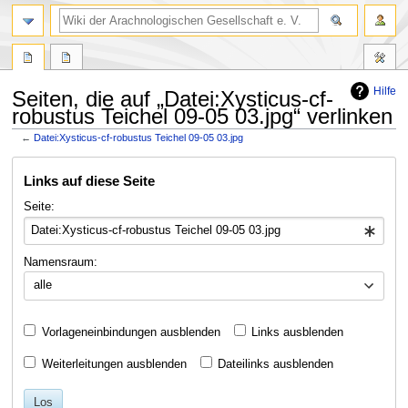
Hilfe
Seiten, die auf „Datei:Xysticus-cf-
robustus Teichel 09-05 03.jpg“ verlinken
←
Datei:Xysticus-cf-robustus Teichel 09-05 03.jpg
Zur
Zur
Links auf diese Seite
Navigation
Suche
springen
springen
Seite:
Namensraum:
alle
Vorlageneinbindungen ausblenden
Links ausblenden
Weiterleitungen ausblenden
Dateilinks ausblenden
Los