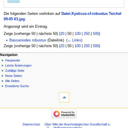
Die folgenden Seiten verlinken auf
Datei:Xysticus-cf-robustus Teichel
09-05 03.jpg
:
Angezeigt wird ein Eintrag.
Zeige (
vorherige 50
|
nächste 50
) (
20
|
50
|
100
|
250
|
500
)
Bassaniodes robustus
(Dateilink) ‎
(
← Links
)
Zeige (
vorherige 50
|
nächste 50
) (
20
|
50
|
100
|
250
|
500
)
Navigation
Hauptseite
Letzte Änderungen
Zufällige Seite
Neue Seiten
Alle Seiten
Erweiterte Suche
Datenschutz
Über Wiki der Arachnologischen Gesellschaft e.
V.
Haftungsausschluss