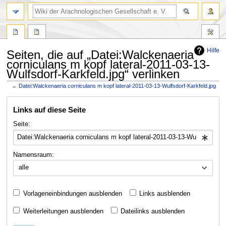
Hilfe
Seiten, die auf „Datei:Walckenaeria
corniculans m kopf lateral-2011-03-13-
Wulfsdorf-Karkfeld.jpg“ verlinken
←
Datei:Walckenaeria corniculans m kopf lateral-2011-03-13-Wulfsdorf-Karkfeld.jpg
Zur
Zur
Links auf diese Seite
Navigation
Suche
springen
springen
Seite:
Namensraum:
alle
Vorlageneinbindungen ausblenden
Links ausblenden
Weiterleitungen ausblenden
Dateilinks ausblenden