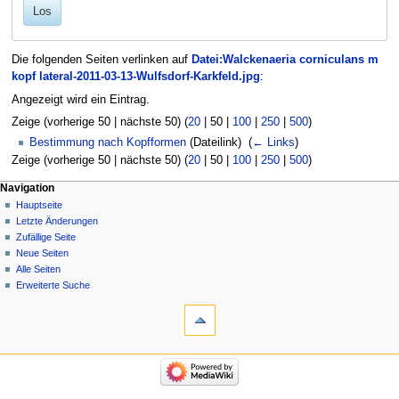
Los
Die folgenden Seiten verlinken auf
Datei:Walckenaeria corniculans m
kopf lateral-2011-03-13-Wulfsdorf-Karkfeld.jpg
:
Angezeigt wird ein Eintrag.
Zeige (
vorherige 50
|
nächste 50
) (
20
|
50
|
100
|
250
|
500
)
Bestimmung nach Kopfformen
(Dateilink) ‎
(
← Links
)
Zeige (
vorherige 50
|
nächste 50
) (
20
|
50
|
100
|
250
|
500
)
Navigation
Hauptseite
Letzte Änderungen
Zufällige Seite
Neue Seiten
Alle Seiten
Erweiterte Suche