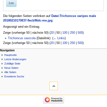
Los
Die folgenden Seiten verlinken auf
Datei:Trichoncus varipes male
20180210170837-9ecb96dc-me.jpg
:
Angezeigt wird ein Eintrag.
Zeige (
vorherige 50
|
nächste 50
) (
20
|
50
|
100
|
250
|
500
)
Trichoncus saxicola
(Dateilink) ‎
(
← Links
)
Zeige (
vorherige 50
|
nächste 50
) (
20
|
50
|
100
|
250
|
500
)
Navigation
Hauptseite
Letzte Änderungen
Zufällige Seite
Neue Seiten
Alle Seiten
Erweiterte Suche