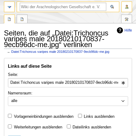
Hilfe
Seiten, die auf „Datei:Trichoncus
varipes male 20180210170837-
9ecb96dc-me.jpg“ verlinken
←
Datei:Trichoncus varipes male 20180210170837-9ecb96dc-me.jpg
Zur
Zur
Links auf diese Seite
Navigation
Suche
springen
springen
Seite:
Namensraum:
alle
Vorlageneinbindungen ausblenden
Links ausblenden
Weiterleitungen ausblenden
Dateilinks ausblenden