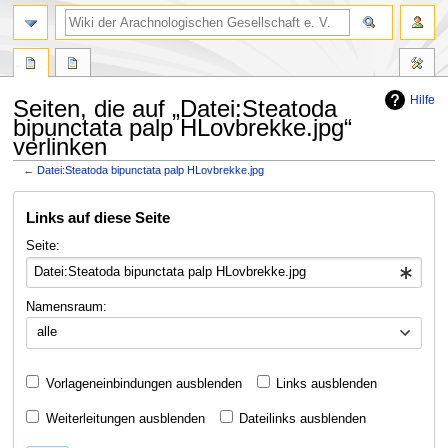
Hilfe
Seiten, die auf „Datei:Steatoda
bipunctata palp HLovbrekke.jpg“
verlinken
←
Datei:Steatoda bipunctata palp HLovbrekke.jpg
Zur
Zur
Links auf diese Seite
Navigation
Suche
springen
springen
Seite:
Namensraum:
alle
Vorlageneinbindungen ausblenden
Links ausblenden
Weiterleitungen ausblenden
Dateilinks ausblenden