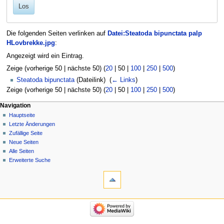
Los
Die folgenden Seiten verlinken auf
Datei:Steatoda bipunctata palp
HLovbrekke.jpg
:
Angezeigt wird ein Eintrag.
Zeige (
vorherige 50
|
nächste 50
) (
20
|
50
|
100
|
250
|
500
)
Steatoda bipunctata
(Dateilink) ‎
(
← Links
)
Zeige (
vorherige 50
|
nächste 50
) (
20
|
50
|
100
|
250
|
500
)
Navigation
Hauptseite
Letzte Änderungen
Zufällige Seite
Neue Seiten
Alle Seiten
Erweiterte Suche