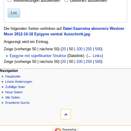
Weiterleitungen ausblenden
Dateilinks ausblenden
Los
Die folgenden Seiten verlinken auf
Datei:Saaristoa abnormis Wesloer
Moor 2012-10-18 Epigyne ventral Ausschnitt.jpg
:
Angezeigt wird ein Eintrag.
Zeige (
vorherige 50
|
nächste 50
) (
20
|
50
|
100
|
250
|
500
)
Epigyne mit signifikanter Struktur
(Dateilink) ‎
(
← Links
)
Zeige (
vorherige 50
|
nächste 50
) (
20
|
50
|
100
|
250
|
500
)
Navigation
Hauptseite
Letzte Änderungen
Zufällige Seite
Neue Seiten
Alle Seiten
Erweiterte Suche