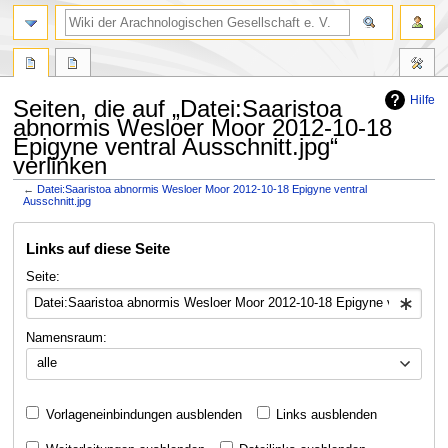
Hilfe
Seiten, die auf „Datei:Saaristoa
abnormis Wesloer Moor 2012-10-18
Epigyne ventral Ausschnitt.jpg“
verlinken
←
Datei:Saaristoa abnormis Wesloer Moor 2012-10-18 Epigyne ventral
Ausschnitt.jpg
Zur
Zur
Links auf diese Seite
Navigation
Suche
springen
springen
Seite:
Namensraum:
alle
Vorlageneinbindungen ausblenden
Links ausblenden