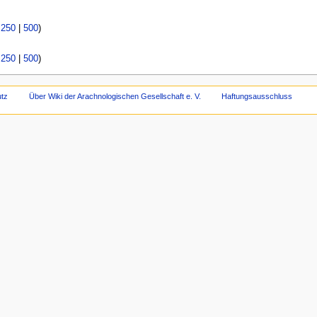
|
250
|
500
)
|
250
|
500
)
tz
Über Wiki der Arachnologischen Gesellschaft e. V.
Haftungsausschluss