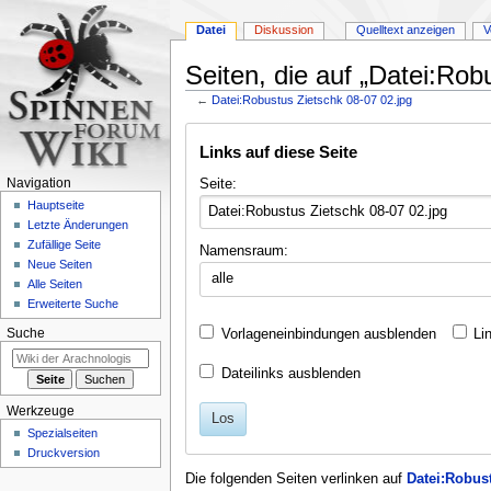
Datei
Diskussion
Quelltext anzeigen
V
Seiten, die auf „Datei:Rob
←
Datei:Robustus Zietschk 08-07 02.jpg
Zur
Zur
Links auf diese Seite
Navigation
Suche
springen
springen
Seite:
Navigation
Hauptseite
Letzte Änderungen
Zufällige Seite
Namensraum:
Neue Seiten
alle
Alle Seiten
Erweiterte Suche
Vorlageneinbindungen ausblenden
Li
Suche
Dateilinks ausblenden
Werkzeuge
Los
Spezialseiten
Druckversion
Die folgenden Seiten verlinken auf
Datei:Robust