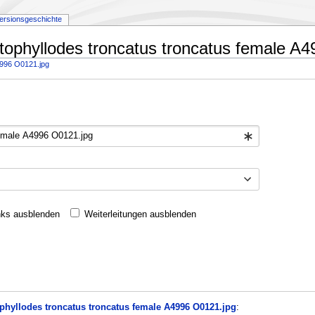
ersionsgeschichte
ctophyllodes troncatus troncatus female A4
4996 O0121.jpg
nks ausblenden
Weiterleitungen ausblenden
ophyllodes troncatus troncatus female A4996 O0121.jpg
: