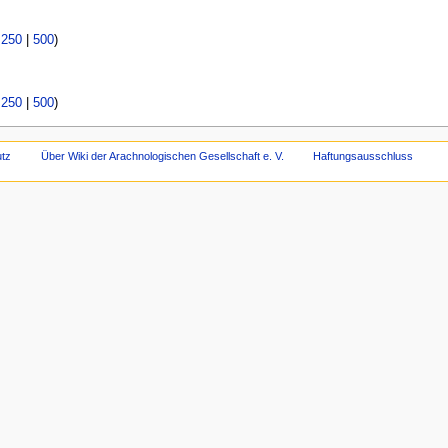
|
250
|
500
)
|
250
|
500
)
tz
Über Wiki der Arachnologischen Gesellschaft e. V.
Haftungsausschluss