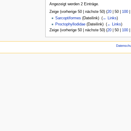
Angezeigt werden 2 Einträge.
Zeige (
vorherige 50
|
nächste 50
) (
20
|
50
|
100
Sarcoptiformes
(Dateilink) ‎
(
← Links
)
Proctophyllodidae
(Dateilink) ‎
(
← Links
)
Zeige (
vorherige 50
|
nächste 50
) (
20
|
50
|
100
Datenschu