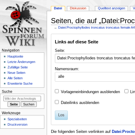
Datei
Diskussion
Quelltext anzeigen
V
Seiten, die auf „Datei:Pro
←
Datei:Proctophyllodes troncatus troncatus female A
Zur
Zur
Links auf diese Seite
Navigation
Suche
springen
springen
Seite:
Navigation
Hauptseite
Letzte Änderungen
Zufällige Seite
Namensraum:
Neue Seiten
alle
Alle Seiten
Erweiterte Suche
Vorlageneinbindungen ausblenden
Li
Suche
Dateilinks ausblenden
Werkzeuge
Los
Spezialseiten
Druckversion
Die folgenden Seiten verlinken auf
Datei:Proct