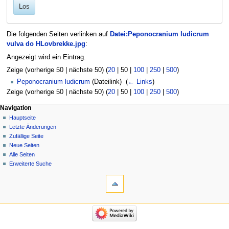
Los
Die folgenden Seiten verlinken auf
Datei:Peponocranium ludicrum
vulva do HLovbrekke.jpg
:
Angezeigt wird ein Eintrag.
Zeige (
vorherige 50
|
nächste 50
) (
20
|
50
|
100
|
250
|
500
)
Peponocranium ludicrum
(Dateilink) ‎
(
← Links
)
Zeige (
vorherige 50
|
nächste 50
) (
20
|
50
|
100
|
250
|
500
)
Navigation
Hauptseite
Letzte Änderungen
Zufällige Seite
Neue Seiten
Alle Seiten
Erweiterte Suche