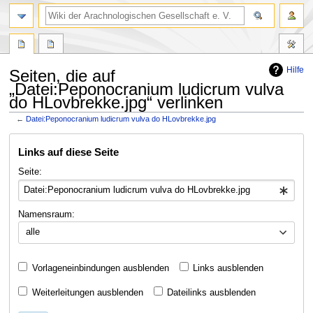
Hilfe
Seiten, die auf
„Datei:Peponocranium ludicrum vulva
do HLovbrekke.jpg“ verlinken
←
Datei:Peponocranium ludicrum vulva do HLovbrekke.jpg
Zur
Zur
Links auf diese Seite
Navigation
Suche
springen
springen
Seite:
Namensraum:
alle
Vorlageneinbindungen ausblenden
Links ausblenden
Weiterleitungen ausblenden
Dateilinks ausblenden