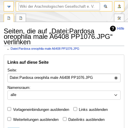
Hilfe
Seiten, die auf „Datei:Pardosa
oreophila male A6408 PP1076.JPG“
verlinken
←
Datei:Pardosa oreophila male A6408 PP1076.JPG
Zur
Zur
Links auf diese Seite
Navigation
Suche
springen
springen
Seite:
Namensraum:
alle
Vorlageneinbindungen ausblenden
Links ausblenden
Weiterleitungen ausblenden
Dateilinks ausblenden