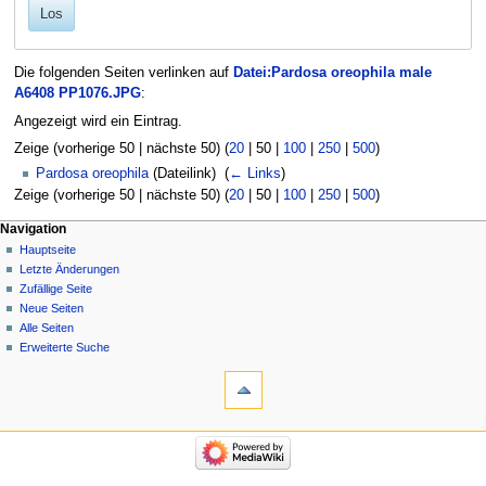
Los
Die folgenden Seiten verlinken auf
Datei:Pardosa oreophila male
A6408 PP1076.JPG
:
Angezeigt wird ein Eintrag.
Zeige (
vorherige 50
|
nächste 50
) (
20
|
50
|
100
|
250
|
500
)
Pardosa oreophila
(Dateilink) ‎
(
← Links
)
Zeige (
vorherige 50
|
nächste 50
) (
20
|
50
|
100
|
250
|
500
)
Navigation
Hauptseite
Letzte Änderungen
Zufällige Seite
Neue Seiten
Alle Seiten
Erweiterte Suche