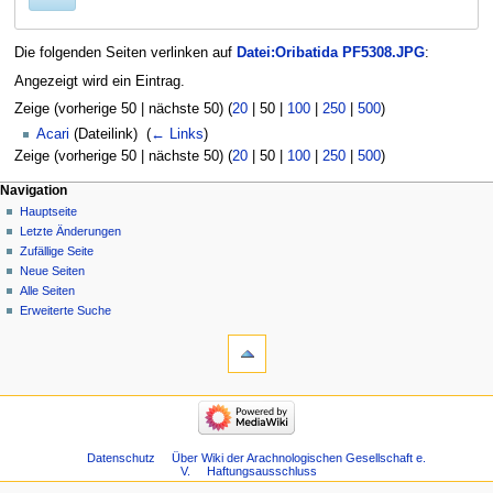
Die folgenden Seiten verlinken auf
Datei:Oribatida PF5308.JPG
:
Angezeigt wird ein Eintrag.
Zeige (
vorherige 50
|
nächste 50
) (
20
|
50
|
100
|
250
|
500
)
Acari
(Dateilink) ‎
(
← Links
)
Zeige (
vorherige 50
|
nächste 50
) (
20
|
50
|
100
|
250
|
500
)
Navigation
Hauptseite
Letzte Änderungen
Zufällige Seite
Neue Seiten
Alle Seiten
Erweiterte Suche
Datenschutz
Über Wiki der Arachnologischen Gesellschaft e.
V.
Haftungsausschluss