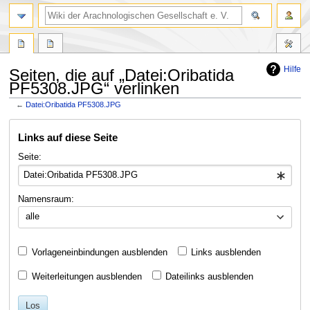
Hilfe
Seiten, die auf „Datei:Oribatida
PF5308.JPG“ verlinken
←
Datei:Oribatida PF5308.JPG
Zur
Zur
Links auf diese Seite
Navigation
Suche
springen
springen
Seite:
Namensraum:
alle
Vorlageneinbindungen ausblenden
Links ausblenden
Weiterleitungen ausblenden
Dateilinks ausblenden
Los