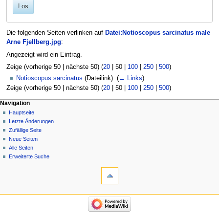
Los
Die folgenden Seiten verlinken auf
Datei:Notioscopus sarcinatus male
Arne Fjellberg.jpg
:
Angezeigt wird ein Eintrag.
Zeige (
vorherige 50
|
nächste 50
) (
20
|
50
|
100
|
250
|
500
)
Notioscopus sarcinatus
(Dateilink) ‎
(
← Links
)
Zeige (
vorherige 50
|
nächste 50
) (
20
|
50
|
100
|
250
|
500
)
Navigation
Hauptseite
Letzte Änderungen
Zufällige Seite
Neue Seiten
Alle Seiten
Erweiterte Suche