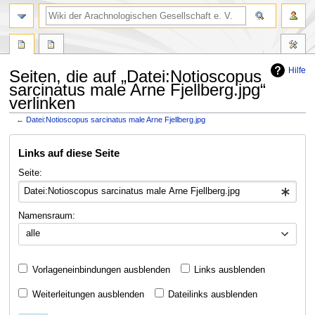
Hilfe
Seiten, die auf „Datei:Notioscopus
sarcinatus male Arne Fjellberg.jpg“
verlinken
←
Datei:Notioscopus sarcinatus male Arne Fjellberg.jpg
Zur
Zur
Links auf diese Seite
Navigation
Suche
springen
springen
Seite:
Namensraum:
alle
Vorlageneinbindungen ausblenden
Links ausblenden
Weiterleitungen ausblenden
Dateilinks ausblenden