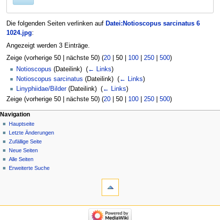
Die folgenden Seiten verlinken auf
Datei:Notioscopus sarcinatus 6
1024.jpg
:
Angezeigt werden 3 Einträge.
Zeige (
vorherige 50
|
nächste 50
) (
20
|
50
|
100
|
250
|
500
)
Notioscopus
(Dateilink) ‎
(
← Links
)
Notioscopus sarcinatus
(Dateilink) ‎
(
← Links
)
Linyphiidae/Bilder
(Dateilink) ‎
(
← Links
)
Zeige (
vorherige 50
|
nächste 50
) (
20
|
50
|
100
|
250
|
500
)
Navigation
Hauptseite
Letzte Änderungen
Zufällige Seite
Neue Seiten
Alle Seiten
Erweiterte Suche