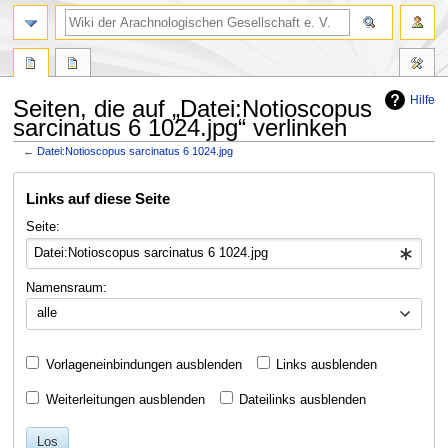
Hilfe
Seiten, die auf „Datei:Notioscopus
sarcinatus 6 1024.jpg“ verlinken
←
Datei:Notioscopus sarcinatus 6 1024.jpg
Zur
Zur
Links auf diese Seite
Navigation
Suche
springen
springen
Seite:
Namensraum:
alle
Vorlageneinbindungen ausblenden
Links ausblenden
Weiterleitungen ausblenden
Dateilinks ausblenden
Los