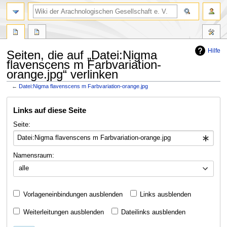
Hilfe
Seiten, die auf „Datei:Nigma
flavenscens m Farbvariation-
orange.jpg“ verlinken
←
Datei:Nigma flavenscens m Farbvariation-orange.jpg
Zur
Zur
Links auf diese Seite
Navigation
Suche
springen
springen
Seite:
Namensraum:
alle
Vorlageneinbindungen ausblenden
Links ausblenden
Weiterleitungen ausblenden
Dateilinks ausblenden