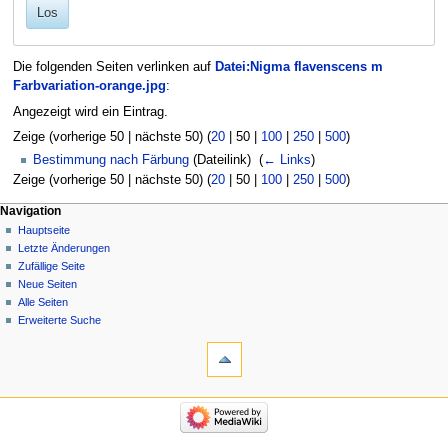
Los
Die folgenden Seiten verlinken auf
Datei:Nigma flavenscens m
Farbvariation-orange.jpg
:
Angezeigt wird ein Eintrag.
Zeige (
vorherige 50
|
nächste 50
) (
20
|
50
|
100
|
250
|
500
)
Bestimmung nach Färbung
(Dateilink) ‎
(
← Links
)
Zeige (
vorherige 50
|
nächste 50
) (
20
|
50
|
100
|
250
|
500
)
Navigation
Hauptseite
Letzte Änderungen
Zufällige Seite
Neue Seiten
Alle Seiten
Erweiterte Suche