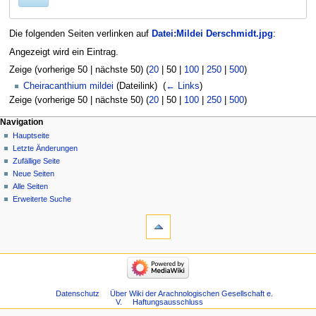
Die folgenden Seiten verlinken auf
Datei:Mildei Derschmidt.jpg
:
Angezeigt wird ein Eintrag.
Zeige (
vorherige 50
|
nächste 50
) (
20
|
50
|
100
|
250
|
500
)
Cheiracanthium mildei
(Dateilink) ‎
(
← Links
)
Zeige (
vorherige 50
|
nächste 50
) (
20
|
50
|
100
|
250
|
500
)
Navigation
Hauptseite
Letzte Änderungen
Zufällige Seite
Neue Seiten
Alle Seiten
Erweiterte Suche
Datenschutz
Über Wiki der Arachnologischen Gesellschaft e.
V.
Haftungsausschluss