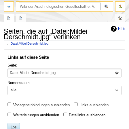
Hilfe
Seiten, die auf „Datei:Mildei
Derschmidt.jpg“ verlinken
←
Datei:Mildei Derschmidt.jpg
Zur
Zur
Links auf diese Seite
Navigation
Suche
springen
springen
Seite:
Namensraum:
alle
Vorlageneinbindungen ausblenden
Links ausblenden
Weiterleitungen ausblenden
Dateilinks ausblenden
Los