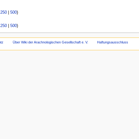
|
250
|
500
)
|
250
|
500
)
tz
Über Wiki der Arachnologischen Gesellschaft e. V.
Haftungsausschluss