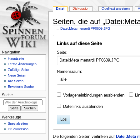
Datei
Diskussion
Quelltext anzeigen
V
Seiten, die auf „Datei:Me
←
Datei:Meta menardi PF0609.JPG
Zur
Zur
Links auf diese Seite
Navigation
Suche
springen
springen
Seite:
Navigation
Hauptseite
Letzte Änderungen
Zufällige Seite
Namensraum:
Neue Seiten
alle
Alle Seiten
Erweiterte Suche
Vorlageneinbindungen ausblenden
Li
Suche
Dateilinks ausblenden
Werkzeuge
Los
Spezialseiten
Druckversion
Die folgenden Seiten verlinken auf
Datei:Meta 