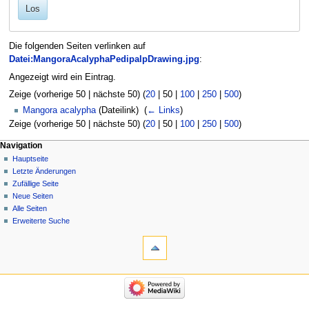
Los
Die folgenden Seiten verlinken auf
Datei:MangoraAcalyphaPedipalpDrawing.jpg
:
Angezeigt wird ein Eintrag.
Zeige (
vorherige 50
|
nächste 50
) (
20
|
50
|
100
|
250
|
500
)
Mangora acalypha
(Dateilink) ‎
(
← Links
)
Zeige (
vorherige 50
|
nächste 50
) (
20
|
50
|
100
|
250
|
500
)
Navigation
Hauptseite
Letzte Änderungen
Zufällige Seite
Neue Seiten
Alle Seiten
Erweiterte Suche