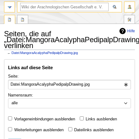
Hilfe
Seiten, die auf
„Datei:MangoraAcalyphaPedipalpDrawing
verlinken
←
Datei:MangoraAcalyphaPedipalpDrawing.jpg
Zur
Zur
Links auf diese Seite
Navigation
Suche
springen
springen
Seite:
Namensraum:
alle
Vorlageneinbindungen ausblenden
Links ausblenden
Weiterleitungen ausblenden
Dateilinks ausblenden