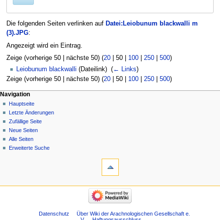
Die folgenden Seiten verlinken auf
Datei:Leiobunum blackwalli m
(3).JPG
:
Angezeigt wird ein Eintrag.
Zeige (
vorherige 50
|
nächste 50
) (
20
|
50
|
100
|
250
|
500
)
Leiobunum blackwalli
(Dateilink) ‎
(
← Links
)
Zeige (
vorherige 50
|
nächste 50
) (
20
|
50
|
100
|
250
|
500
)
Navigation
Hauptseite
Letzte Änderungen
Zufällige Seite
Neue Seiten
Alle Seiten
Erweiterte Suche
Datenschutz
Über Wiki der Arachnologischen Gesellschaft e.
V.
Haftungsausschluss