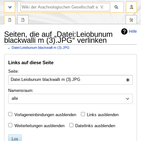
Hilfe
Seiten, die auf „Datei:Leiobunum
blackwalli m (3).JPG“ verlinken
←
Datei:Leiobunum blackwalli m (3).JPG
Zur
Zur
Links auf diese Seite
Navigation
Suche
springen
springen
Seite:
Namensraum:
alle
Vorlageneinbindungen ausblenden
Links ausblenden
Weiterleitungen ausblenden
Dateilinks ausblenden
Los