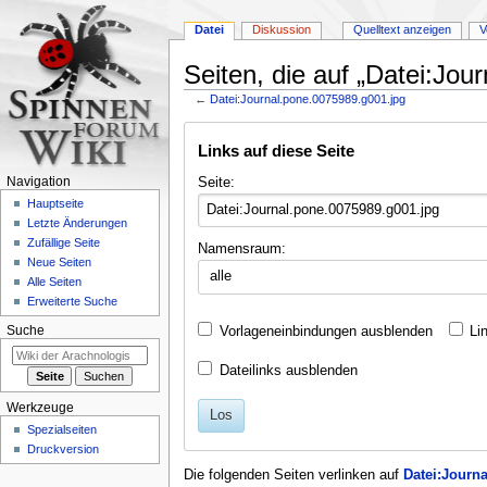
Datei
Diskussion
Quelltext anzeigen
V
Seiten, die auf „Datei:Jou
←
Datei:Journal.pone.0075989.g001.jpg
Zur
Zur
Links auf diese Seite
Navigation
Suche
springen
springen
Seite:
Navigation
Hauptseite
Letzte Änderungen
Zufällige Seite
Namensraum:
Neue Seiten
alle
Alle Seiten
Erweiterte Suche
Vorlageneinbindungen ausblenden
Li
Suche
Dateilinks ausblenden
Werkzeuge
Los
Spezialseiten
Druckversion
Die folgenden Seiten verlinken auf
Datei:Journ