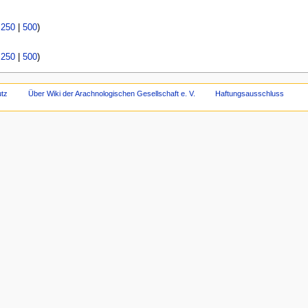
|
250
|
500
)
|
250
|
500
)
tz
Über Wiki der Arachnologischen Gesellschaft e. V.
Haftungsausschluss