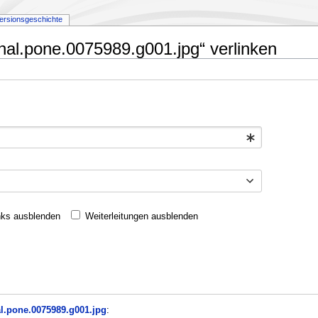
ersionsgeschichte
rnal.pone.0075989.g001.jpg“ verlinken
nks ausblenden
Weiterleitungen ausblenden
al.pone.0075989.g001.jpg
: