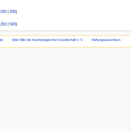
|
250
|
500
)
|
250
|
500
)
tz
Über Wiki der Arachnologischen Gesellschaft e. V.
Haftungsausschluss