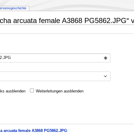
ersionsgeschichte
archa arcuata female A3868 PG5862.JPG“ v
nks ausblenden
Weiterleitungen ausblenden
ha arcuata female A3868 PG5862.JPG
: