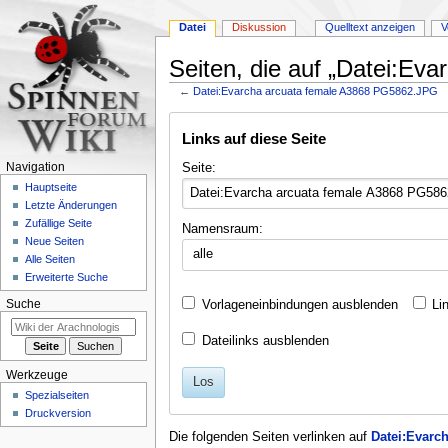
Datei
Diskussion
Quelltext anzeigen
V
Seiten, die auf „Datei:Ev
←
Datei:Evarcha arcuata female A3868 PG5862.JPG
Zur
Zur
Links auf diese Seite
Navigation
Suche
springen
springen
Seite:
Navigation
Hauptseite
Letzte Änderungen
Zufällige Seite
Namensraum:
Neue Seiten
alle
Alle Seiten
Erweiterte Suche
Vorlageneinbindungen ausblenden
Li
Suche
Dateilinks ausblenden
Werkzeuge
Los
Spezialseiten
Druckversion
Die folgenden Seiten verlinken auf
Datei:Evarc