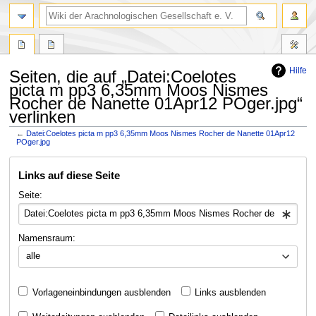
Hilfe
Seiten, die auf „Datei:Coelotes
picta m pp3 6,35mm Moos Nismes
Rocher de Nanette 01Apr12 POger.jpg“
verlinken
←
Datei:Coelotes picta m pp3 6,35mm Moos Nismes Rocher de Nanette 01Apr12
POger.jpg
Zur
Zur
Links auf diese Seite
Navigation
Suche
springen
springen
Seite:
Namensraum:
alle
Vorlageneinbindungen ausblenden
Links ausblenden