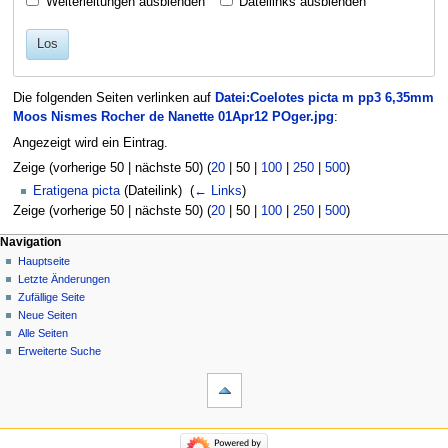
Weiterleitungen ausblenden
Dateilinks ausblenden
Los
Die folgenden Seiten verlinken auf
Datei:Coelotes picta m pp3 6,35mm
Moos Nismes Rocher de Nanette 01Apr12 POger.jpg
:
Angezeigt wird ein Eintrag.
Zeige (
vorherige 50
|
nächste 50
) (
20
|
50
|
100
|
250
|
500
)
Eratigena picta
(Dateilink) ‎
(
← Links
)
Zeige (
vorherige 50
|
nächste 50
) (
20
|
50
|
100
|
250
|
500
)
Navigation
Hauptseite
Letzte Änderungen
Zufällige Seite
Neue Seiten
Alle Seiten
Erweiterte Suche