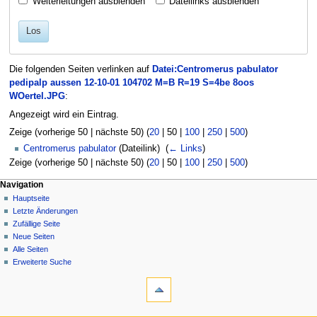
Weiterleitungen ausblenden
Dateilinks ausblenden
Los
Die folgenden Seiten verlinken auf
Datei:Centromerus pabulator
pedipalp aussen 12-10-01 104702 M=B R=19 S=4be 8oos
WOertel.JPG
:
Angezeigt wird ein Eintrag.
Zeige (
vorherige 50
|
nächste 50
) (
20
|
50
|
100
|
250
|
500
)
Centromerus pabulator
(Dateilink) ‎
(
← Links
)
Zeige (
vorherige 50
|
nächste 50
) (
20
|
50
|
100
|
250
|
500
)
Navigation
Hauptseite
Letzte Änderungen
Zufällige Seite
Neue Seiten
Alle Seiten
Erweiterte Suche