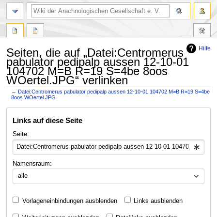
Hilfe
Seiten, die auf „Datei:Centromerus
pabulator pedipalp aussen 12-10-01
104702 M=B R=19 S=4be 8oos
WOertel.JPG“ verlinken
←
Datei:Centromerus pabulator pedipalp aussen 12-10-01 104702 M=B R=19 S=4be
8oos WOertel.JPG
Zur
Zur
Links auf diese Seite
Navigation
Suche
springen
springen
Seite:
Namensraum:
alle
Vorlageneinbindungen ausblenden
Links ausblenden