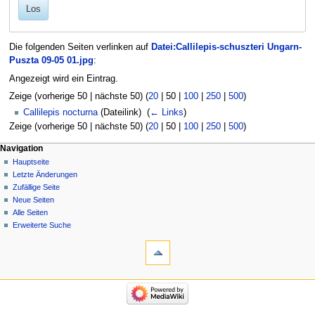
Los
Die folgenden Seiten verlinken auf
Datei:Callilepis-schuszteri Ungarn-
Puszta 09-05 01.jpg
:
Angezeigt wird ein Eintrag.
Zeige (
vorherige 50
|
nächste 50
) (
20
|
50
|
100
|
250
|
500
)
Callilepis nocturna
(Dateilink) ‎
(
← Links
)
Zeige (
vorherige 50
|
nächste 50
) (
20
|
50
|
100
|
250
|
500
)
Navigation
Hauptseite
Letzte Änderungen
Zufällige Seite
Neue Seiten
Alle Seiten
Erweiterte Suche