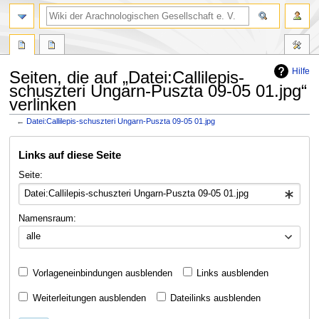
Hilfe
Seiten, die auf „Datei:Callilepis-
schuszteri Ungarn-Puszta 09-05 01.jpg“
verlinken
←
Datei:Callilepis-schuszteri Ungarn-Puszta 09-05 01.jpg
Zur
Zur
Links auf diese Seite
Navigation
Suche
springen
springen
Seite:
Namensraum:
alle
Vorlageneinbindungen ausblenden
Links ausblenden
Weiterleitungen ausblenden
Dateilinks ausblenden