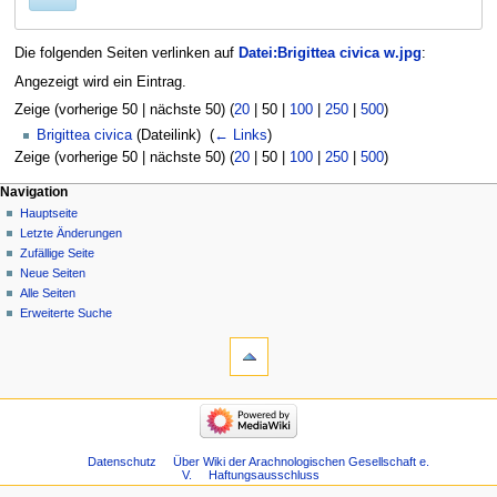
Die folgenden Seiten verlinken auf
Datei:Brigittea civica w.jpg
:
Angezeigt wird ein Eintrag.
Zeige (
vorherige 50
|
nächste 50
) (
20
|
50
|
100
|
250
|
500
)
Brigittea civica
(Dateilink) ‎
(
← Links
)
Zeige (
vorherige 50
|
nächste 50
) (
20
|
50
|
100
|
250
|
500
)
Navigation
Hauptseite
Letzte Änderungen
Zufällige Seite
Neue Seiten
Alle Seiten
Erweiterte Suche
Datenschutz
Über Wiki der Arachnologischen Gesellschaft e.
V.
Haftungsausschluss