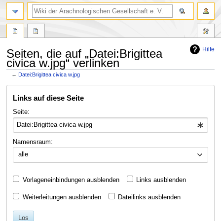
Hilfe
Seiten, die auf „Datei:Brigittea
civica w.jpg“ verlinken
←
Datei:Brigittea civica w.jpg
Zur
Zur
Links auf diese Seite
Navigation
Suche
springen
springen
Seite:
Namensraum:
alle
Vorlageneinbindungen ausblenden
Links ausblenden
Weiterleitungen ausblenden
Dateilinks ausblenden
Los