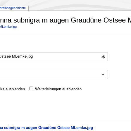
ersionsgeschichte
rgenna subnigra m augen Graudüne Ostsee 
 MLemke.jpg
nks ausblenden
Weiterleitungen ausblenden
na subnigra m augen Graudüne Ostsee MLemke.jpg
: