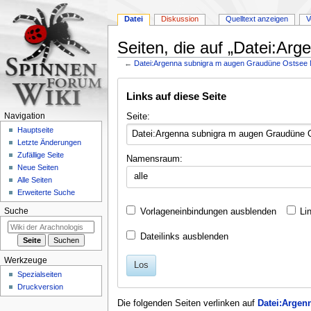
Datei
Diskussion
Quelltext anzeigen
V
Seiten, die auf „Datei:A
←
Datei:Argenna subnigra m augen Graudüne Ostsee
Zur
Zur
Links auf diese Seite
Navigation
Suche
springen
springen
Seite:
Navigation
Hauptseite
Letzte Änderungen
Zufällige Seite
Namensraum:
Neue Seiten
alle
Alle Seiten
Erweiterte Suche
Vorlageneinbindungen ausblenden
Li
Suche
Dateilinks ausblenden
Werkzeuge
Los
Spezialseiten
Druckversion
Die folgenden Seiten verlinken auf
Datei:Argen