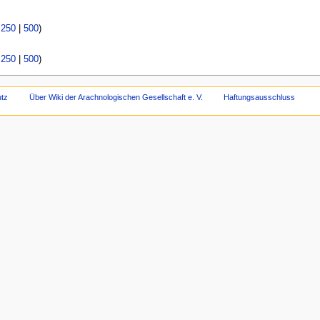
|
250
|
500
)
|
250
|
500
)
tz
Über Wiki der Arachnologischen Gesellschaft e. V.
Haftungsausschluss