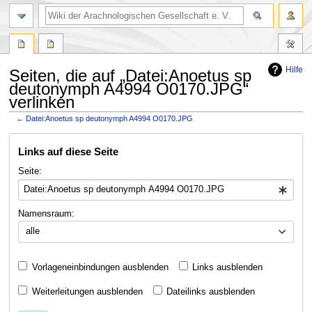
Hilfe
Seiten, die auf „Datei:Anoetus sp
deutonymph A4994 O0170.JPG“
verlinken
←
Datei:Anoetus sp deutonymph A4994 O0170.JPG
Zur
Zur
Links auf diese Seite
Navigation
Suche
springen
springen
Seite:
Namensraum:
alle
Vorlageneinbindungen ausblenden
Links ausblenden
Weiterleitungen ausblenden
Dateilinks ausblenden