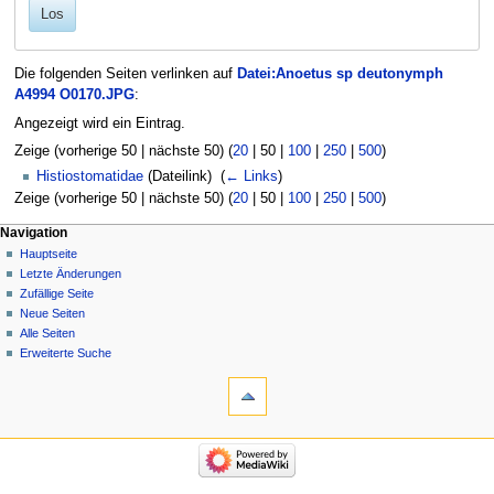
Los
Die folgenden Seiten verlinken auf
Datei:Anoetus sp deutonymph
A4994 O0170.JPG
:
Angezeigt wird ein Eintrag.
Zeige (
vorherige 50
|
nächste 50
) (
20
|
50
|
100
|
250
|
500
)
Histiostomatidae
(Dateilink) ‎
(
← Links
)
Zeige (
vorherige 50
|
nächste 50
) (
20
|
50
|
100
|
250
|
500
)
Navigation
Hauptseite
Letzte Änderungen
Zufällige Seite
Neue Seiten
Alle Seiten
Erweiterte Suche