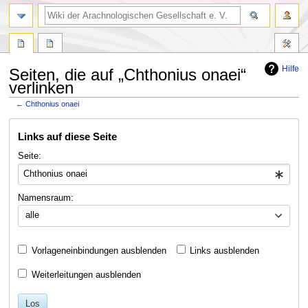
Hilfe
Seiten, die auf „Chthonius onaei“
verlinken
←
Chthonius onaei
Zur
Zur
Links auf diese Seite
Navigation
Suche
springen
springen
Seite:
Namensraum:
alle
Vorlageneinbindungen ausblenden
Links ausblenden
Weiterleitungen ausblenden
Los