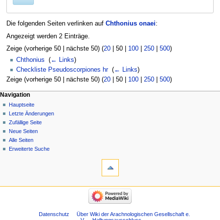
Die folgenden Seiten verlinken auf
Chthonius onaei
:
Angezeigt werden 2 Einträge.
Zeige (
vorherige 50
|
nächste 50
) (
20
|
50
|
100
|
250
|
500
)
Chthonius
‎
(
← Links
)
Checkliste Pseudoscorpiones hr
‎
(
← Links
)
Zeige (
vorherige 50
|
nächste 50
) (
20
|
50
|
100
|
250
|
500
)
Navigation
Hauptseite
Letzte Änderungen
Zufällige Seite
Neue Seiten
Alle Seiten
Erweiterte Suche
Datenschutz
Über Wiki der Arachnologischen Gesellschaft e.