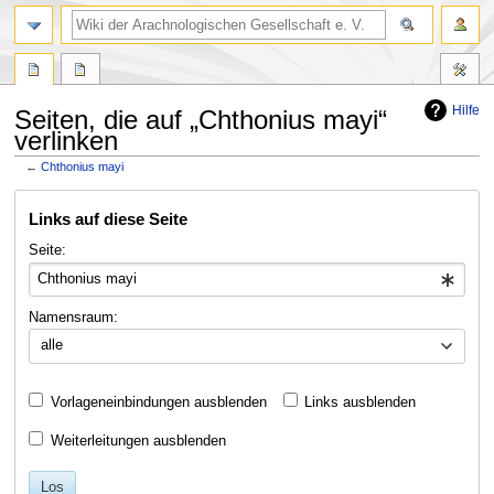
Hilfe
Seiten, die auf „Chthonius mayi“
verlinken
←
Chthonius mayi
Zur
Zur
Links auf diese Seite
Navigation
Suche
springen
springen
Seite:
Namensraum:
alle
Vorlageneinbindungen ausblenden
Links ausblenden
Weiterleitungen ausblenden
Los