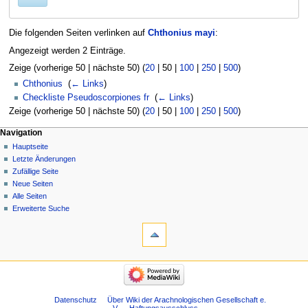
Die folgenden Seiten verlinken auf
Chthonius mayi
:
Angezeigt werden 2 Einträge.
Zeige (
vorherige 50
|
nächste 50
) (
20
|
50
|
100
|
250
|
500
)
Chthonius
‎
(
← Links
)
Checkliste Pseudoscorpiones fr
‎
(
← Links
)
Zeige (
vorherige 50
|
nächste 50
) (
20
|
50
|
100
|
250
|
500
)
Navigation
Hauptseite
Letzte Änderungen
Zufällige Seite
Neue Seiten
Alle Seiten
Erweiterte Suche
Datenschutz
Über Wiki der Arachnologischen Gesellschaft e.