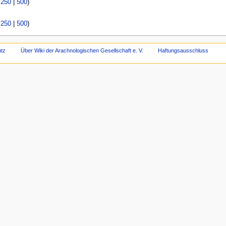
|
250
|
500
)
|
250
|
500
)
tz
Über Wiki der Arachnologischen Gesellschaft e. V.
Haftungsausschluss