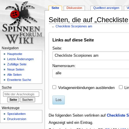
Seite
Diskussion
Quelltext anzeigen
V
Seiten, die auf „Checklist
←
Checkliste Scorpiones am
Zur
Zur
Links auf diese Seite
Navigation
Suche
springen
springen
Seite:
Navigation
Hauptseite
Letzte Änderungen
Zufällige Seite
Namensraum:
Neue Seiten
alle
Alle Seiten
Erweiterte Suche
Vorlageneinbindungen ausblenden
Li
Suche
Los
Werkzeuge
Spezialseiten
Die folgenden Seiten verlinken auf
Checkliste 
Druckversion
Angezeigt wird ein Eintrag.