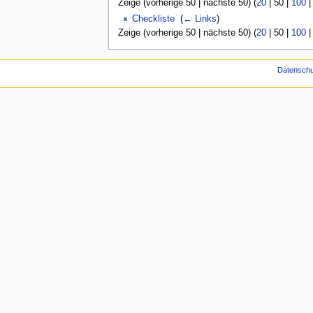
Zeige (
vorherige 50
|
nächste 50
) (
20
|
50
|
100
Checkliste
‎
(
← Links
)
Zeige (
vorherige 50
|
nächste 50
) (
20
|
50
|
100
Datenschu