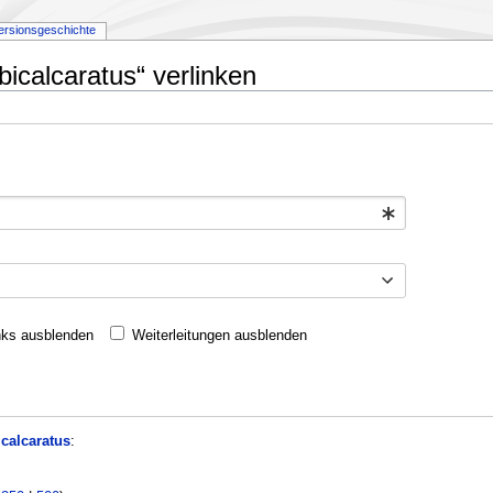
ersionsgeschichte
bicalcaratus“ verlinken
nks ausblenden
Weiterleitungen ausblenden
calcaratus
: