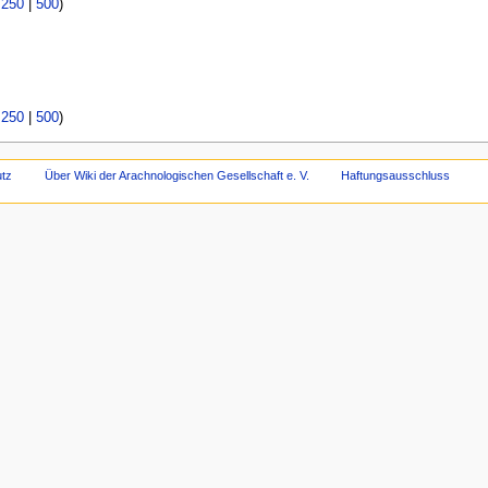
|
250
|
500
)
|
250
|
500
)
tz
Über Wiki der Arachnologischen Gesellschaft e. V.
Haftungsausschluss