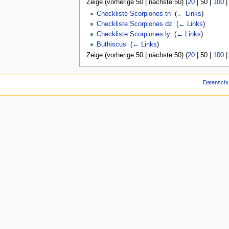
Zeige (
vorherige 50
|
nächste 50
) (
20
|
50
|
100
Checkliste Scorpiones tn
‎
(
← Links
)
Checkliste Scorpiones dz
‎
(
← Links
)
Checkliste Scorpiones ly
‎
(
← Links
)
Buthiscus
‎
(
← Links
)
Zeige (
vorherige 50
|
nächste 50
) (
20
|
50
|
100
Datenschu