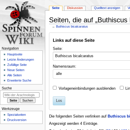
Seite
Diskussion
Quelltext anzeigen
V
Seiten, die auf „Buthiscus 
←
Buthiscus bicalcaratus
Zur
Zur
Links auf diese Seite
Navigation
Suche
springen
springen
Seite:
Navigation
Hauptseite
Letzte Änderungen
Zufällige Seite
Namensraum:
Neue Seiten
alle
Alle Seiten
Erweiterte Suche
Vorlageneinbindungen ausblenden
Li
Suche
Los
Werkzeuge
Spezialseiten
Die folgenden Seiten verlinken auf
Buthiscus bi
Druckversion
Angezeigt werden 4 Einträge.