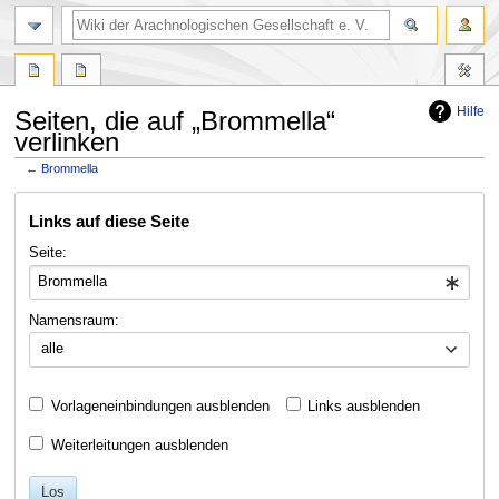
Hilfe
Seiten, die auf „Brommella“
verlinken
←
Brommella
Zur
Zur
Links auf diese Seite
Navigation
Suche
springen
springen
Seite:
Namensraum:
alle
Vorlageneinbindungen ausblenden
Links ausblenden
Weiterleitungen ausblenden
Los