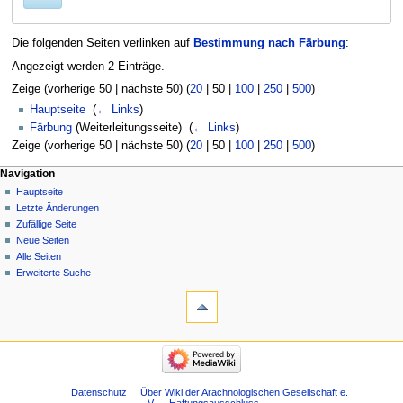
Die folgenden Seiten verlinken auf
Bestimmung nach Färbung
:
Angezeigt werden 2 Einträge.
Zeige (
vorherige 50
|
nächste 50
) (
20
|
50
|
100
|
250
|
500
)
Hauptseite
‎
(
← Links
)
Färbung
(Weiterleitungsseite) ‎
(
← Links
)
Zeige (
vorherige 50
|
nächste 50
) (
20
|
50
|
100
|
250
|
500
)
Navigation
Hauptseite
Letzte Änderungen
Zufällige Seite
Neue Seiten
Alle Seiten
Erweiterte Suche
Datenschutz
Über Wiki der Arachnologischen Gesellschaft e.