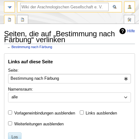
Hilfe
Seiten, die auf „Bestimmung nach
Färbung“ verlinken
←
Bestimmung nach Färbung
Zur
Zur
Links auf diese Seite
Navigation
Suche
springen
springen
Seite:
Namensraum:
alle
Vorlageneinbindungen ausblenden
Links ausblenden
Weiterleitungen ausblenden
Los