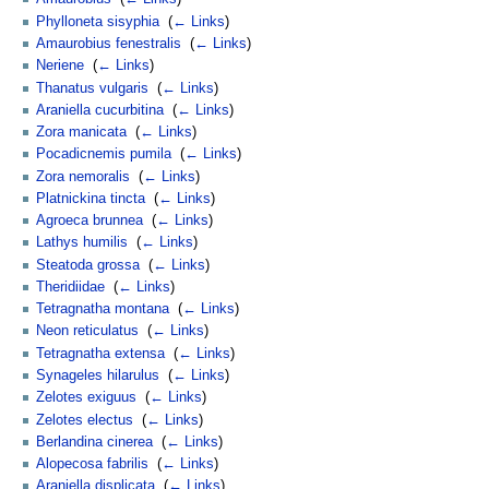
Phylloneta sisyphia
‎
(
← Links
)
Amaurobius fenestralis
‎
(
← Links
)
Neriene
‎
(
← Links
)
Thanatus vulgaris
‎
(
← Links
)
Araniella cucurbitina
‎
(
← Links
)
Zora manicata
‎
(
← Links
)
Pocadicnemis pumila
‎
(
← Links
)
Zora nemoralis
‎
(
← Links
)
Platnickina tincta
‎
(
← Links
)
Agroeca brunnea
‎
(
← Links
)
Lathys humilis
‎
(
← Links
)
Steatoda grossa
‎
(
← Links
)
Theridiidae
‎
(
← Links
)
Tetragnatha montana
‎
(
← Links
)
Neon reticulatus
‎
(
← Links
)
Tetragnatha extensa
‎
(
← Links
)
Synageles hilarulus
‎
(
← Links
)
Zelotes exiguus
‎
(
← Links
)
Zelotes electus
‎
(
← Links
)
Berlandina cinerea
‎
(
← Links
)
Alopecosa fabrilis
‎
(
← Links
)
Araniella displicata
‎
(
← Links
)