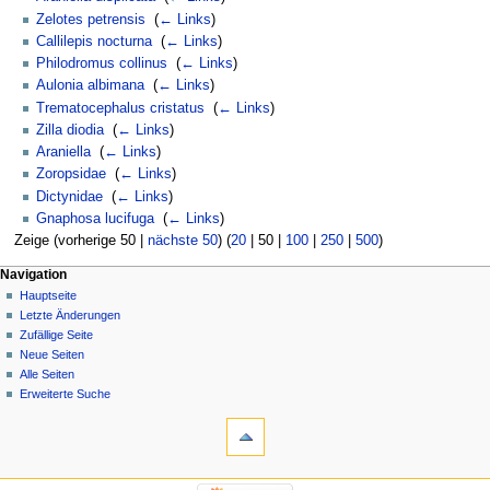
Zelotes petrensis
‎
(
← Links
)
Callilepis nocturna
‎
(
← Links
)
Philodromus collinus
‎
(
← Links
)
Aulonia albimana
‎
(
← Links
)
Trematocephalus cristatus
‎
(
← Links
)
Zilla diodia
‎
(
← Links
)
Araniella
‎
(
← Links
)
Zoropsidae
‎
(
← Links
)
Dictynidae
‎
(
← Links
)
Gnaphosa lucifuga
‎
(
← Links
)
Zeige (
vorherige 50
|
nächste 50
) (
20
|
50
|
100
|
250
|
500
)
Navigation
Hauptseite
Letzte Änderungen
Zufällige Seite
Neue Seiten
Alle Seiten
Erweiterte Suche