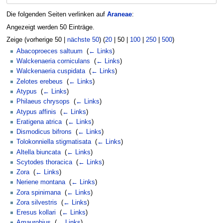
Die folgenden Seiten verlinken auf
Araneae
:
Angezeigt werden 50 Einträge.
Zeige (
vorherige 50
|
nächste 50
) (
20
|
50
|
100
|
250
|
500
)
Abacoproeces saltuum
‎
(
← Links
)
Walckenaeria corniculans
‎
(
← Links
)
Walckenaeria cuspidata
‎
(
← Links
)
Zelotes erebeus
‎
(
← Links
)
Atypus
‎
(
← Links
)
Philaeus chrysops
‎
(
← Links
)
Atypus affinis
‎
(
← Links
)
Eratigena atrica
‎
(
← Links
)
Dismodicus bifrons
‎
(
← Links
)
Tolokonniella stigmatisata
‎
(
← Links
)
Altella biuncata
‎
(
← Links
)
Scytodes thoracica
‎
(
← Links
)
Zora
‎
(
← Links
)
Neriene montana
‎
(
← Links
)
Zora spinimana
‎
(
← Links
)
Zora silvestris
‎
(
← Links
)
Eresus kollari
‎
(
← Links
)
Amaurobius
‎
(
← Links
)