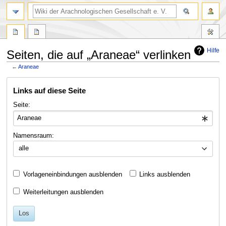
Hilfe
Seiten, die auf „Araneae“ verlinken
←
Araneae
Zur
Zur
Links auf diese Seite
Navigation
Suche
springen
springen
Seite:
Namensraum:
alle
Vorlageneinbindungen ausblenden
Links ausblenden
Weiterleitungen ausblenden
Los